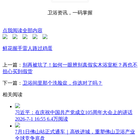
卫浴资讯，一码掌握
点我阅读全部内容
鲜花
握手
雷人
路过
鸡蛋
上一篇：
别再被坑了！如何一眼辨别真假实木浴室柜？再也不
担心买到假货
下一篇：
卫浴间里那个洗脸盆，你选对了吗？
相关阅读
习近平：在庆祝中国共产党成立105周年大会上的讲话
2026-7-1 16:55
6.4万阅读
7月1日佛山站正式通车｜高铁进城，重塑佛山卫浴产业
全球竞争底盘