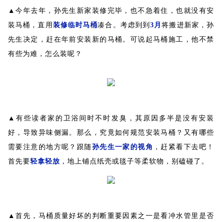
▲今年去年，孙先生新家装修完毕，也不急着住，也就没有安
装马桶，直用
装修临时马桶
凑合。考虑到到
3月
将搬进新家，孙
先生决定，赶在年前安装新的马桶。可说起马桶施工，他不禁
有些为难，怎么装呢？
▲有些读者家的卫浴间时不时发臭，其原因多半是没有安装
好，导致异味侧漏。那么，究竟如何规范安装马桶？又有哪些
需要注意的地方呢？跟随
孙先生一家的视角
，赶紧看下去吧！
首先要
轻拿轻放
，地上铺点纸壳或毯子等柔软物，别磕碰了。
▲首先，马桶质量好坏的判断重要因素之一是看冲水管里是否