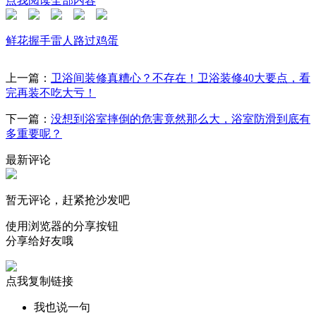
点我阅读全部内容
鲜花
握手
雷人
路过
鸡蛋
上一篇：
卫浴间装修真糟心？不存在！卫浴装修40大要点，看
完再装不吃大亏！
下一篇：
没想到浴室摔倒的危害竟然那么大，浴室防滑到底有
多重要呢？
最新评论
暂无评论，赶紧抢沙发吧
使用浏览器的分享按钮
分享给好友哦
点我复制链接
我也说一句