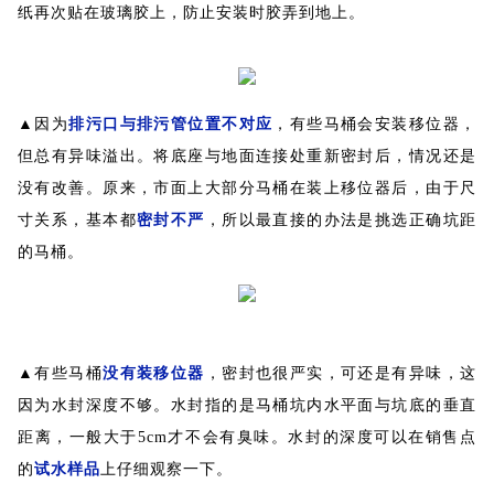
纸再次贴在玻璃胶上，防止安装时胶弄到地上。
▲因为
排污口与排污管位置不对应
，有些马桶会安装移位器，
但总有异味溢出。将底座与地面连接处重新密封后，情况还是
没有改善。原来，市面上大部分马桶在装上移位器后，由于尺
寸关系，基本都
密封不严
，所以最直接的办法是挑选正确坑距
的马桶。
▲有些马桶
没有装移位器
，密封也很严实，可还是有异味，这
因为水封深度不够。水封指的是马桶坑内水平面与坑底的垂直
距离，一般大于5cm才不会有臭味。水封的深度可以在销售点
的
试水样品
上仔细观察一下。