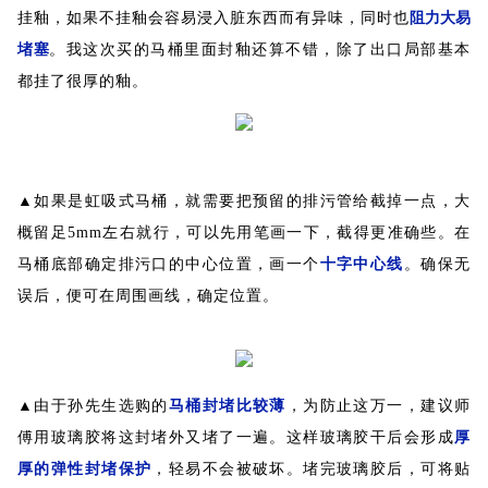
挂釉，如果不挂釉会容易浸入脏东西而有异味，同时也
阻力大易
堵塞
。我这次买的马桶里面封釉还算不错，除了出口局部基本
都挂了很厚的釉。
▲如果是虹吸式马桶，就需要把预留的排污管给截掉一点，大
概留足5mm左右就行，可以先用笔画一下，截得更准确些。在
马桶底部确定排污口的中心位置，画一个
十字中心线
。确保无
误后，便可在周围画线，确定位置。
▲由于孙先生选购的
马桶封堵比较薄
，为防止这万一，建议师
傅用玻璃胶将这封堵外又堵了一遍。这样玻璃胶干后会形成
厚
厚的弹性封堵保护
，轻易不会被破坏。堵完玻璃胶后，可将贴