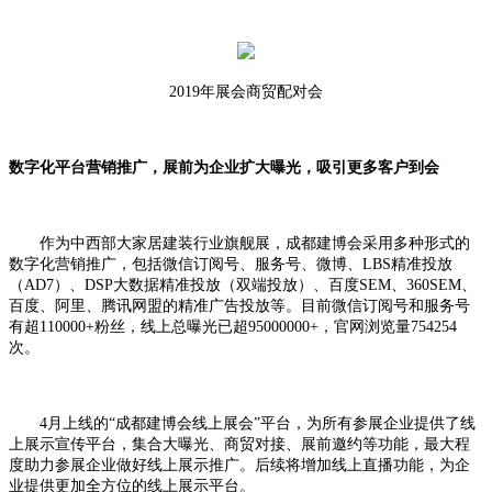
2
019
年展会商贸配对会
数字化平台营销推广，展前为企业扩大曝光，吸引更多客户到会
作为中西部大家居建装行业旗舰展，成都建博会采用多种形式的
数字化营销推广，包括微信订阅号、服务号、微博、
LBS精准投放
（AD7）
、
DSP大数据精准投放（双端投放）
、
百度SEM、360SEM
、
百度、阿里、腾讯网盟的精准广告投放
等。
目前微信订阅号和服务号
有超110000+粉丝，线上总曝光已超95000000+，官网浏览量754254
次
。
4月上线
的
“成都建博会线上展会”平台，为所有参展企业提供
了
线
上展示宣传平台，集合大曝光、商贸对接、展前邀约等功能，最大
程
度
助力参展企业做好线上展示推广。后续将增加线上直播功能，为企
业提供更加全方位的线上展示平台
。