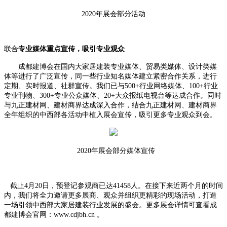
2
020
年展会部分活动
联合
专业媒体重点宣传
，
吸引专业观众
成都建博会在国内大家居建装专业媒体、贸易类媒体、设计类媒
体等进行了广泛宣传，同一些行业知名媒体建立紧密合作关系，进行
定期、实时报道、社群宣传。我们已与
500+行业网络媒体、100+行业
专业刊物、300+专业公众媒体、20+大众报纸电视台等达成合作。
同时
与九正建材网
、建材商界
达成深入合作，结合九正建材网
、建材商界
全年组织的中西部各活动中植入展会宣传
，吸引更多专业观众到会。
2020
年展会部分媒体宣传
截止4月20日
，
预登记参观商已达41458人
。在
接下来近两个月
的
时间
内
，我们将全力
邀请
更多展商、观众
并组织更精彩的现场
活动，打造
一场引领中西部大家居建装行业发展的盛会。更多展会详情可查看成
都建博会官网：www.cdjbh.cn 。