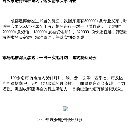
对买家进行精准邀约，落实需求买家到会
成都建博会经过
19
届
的沉淀，数据库拥有800000+条专业买家，呼
叫中心团队50余坐席全年有计划的进行一对一电话直邀，与此同时
700000+条短信、180000+展会资讯邮件、320000+份快递直邮
，筛选出
有需求的买家进行精准邀约，并落实到会参观。
市场地推深入渗透，一对一实地拜访，邀约观众到会
100余名市场地推
人员
针对川、渝、云、贵等中西部省、市及区、
县的建材商户，
进行了
地毯式的
展会
推广，面邀商户到会参观，全力
增强
、
巩固成都建博会的行业渗透力，
目前已邀约逾万
预登记观众。
2020
年展会地推部分剪影