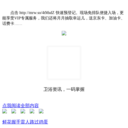
点击
http://mrw.so/4tMsdZ 快速预登记。
现场免排队
便捷入场，
更
能
享受
VIP专属服务
，我们还将月月抽取幸运儿，送京东卡、加油卡、
话费卡……
卫浴资讯，一码掌握
点我阅读全部内容
鲜花
握手
雷人
路过
鸡蛋