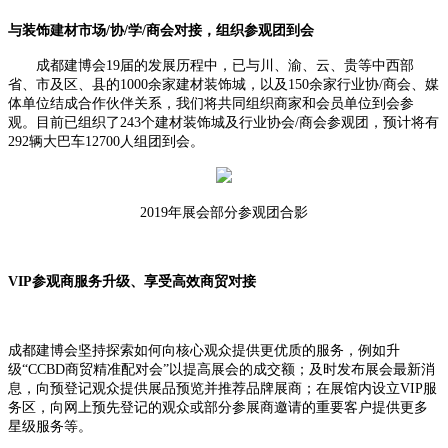
与装饰建材市场
/协/学/商会对接，组织参观团到会
成都建博会1
9
届的发展历程中，已与川、渝、云、贵等中西部
省、市及区、县的
1000余家建材装饰城，以及150余家行业协/商会、媒
体单位结成合作伙伴关系，
我们将
共同组织商家和会员单位到会参
观。
目前已组织了243个
建材装饰城
及
行业协会/商会
参观团
，预计将有
292辆大巴车12700人组团到会。
2
019
年展会部分参观团合影
VIP参观商服务升级、
享受
高效
商贸
对接
成都建博会坚持探索如何向核心观众提供更优质的服务，例如升
级“
CCBD商贸精准配对会”以提高展会的成交额；及时发布展会最新消
息，向预登记观众提供展品预览并推荐品牌展商；在展馆内设立VIP服
务区，向网上预先登记的观众或部分参展商邀请的重要客户提供更多
星级服务等。