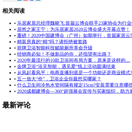
相关阅读
•
乐居家居总经理魏晓飞:首届云博会联手23家协会为行业
•
居然之家王宁：为乐居家居2020云博会盛大开幕点赞！
•
重磅！2020中国建博会（广州）如期举行，首届家居云博会
•
精装房真的“精”吗？请拒绝被套路
•
箭牌卫浴智能科技赋能厕所革命升级
•
经销商必知！不做新品的你，还指望有出路？
•
2020年最流行的10款卫浴间布局方案，原来是这样的....
•
金牌卫浴“浴见智能，遇见爱”线上活动圆满结束
•
从风起看风平：电商直播到底是一个功能还是商业模式
•
五一放大“价”，卫浴企业你最想买哪家？
•
什么卫生间冷热水管间隔有规定15cm?安装需要注意哪
•
2020成都建博会—360°超强展会宣传与买家组织，助
最新评论