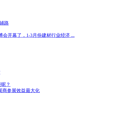
铺路
开幕了，1-3月份建材行业经济 ...
?
些呢？
力展商参展效益最大化