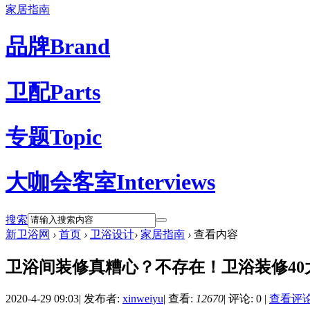
家居指南
品牌
Brand
卫配
Parts
专题
Topic
大咖会客室
Interviews
搜索
新卫浴网
›
首页
›
卫浴设计
›
家居指南
›
查看内容
卫浴间装修真糟心？不存在！卫浴装修4
2020-4-29 09:03
|
发布者:
xinweiyu
|
查看:
12670
|
评论: 0
|
查看评