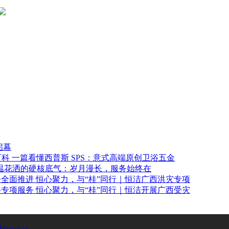
启幕
一篇看懂西普斯 SPS：意式高端原创卫浴五金
温花洒的硬核底气：岁月漫长，服务始终在
恒心聚力，与“桂”同行｜恒洁广西洪灾专项
恒心聚力，与“桂”同行｜恒洁开展广西受灾