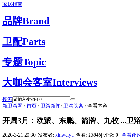
家居指南
品牌
Brand
卫配
Parts
专题
Topic
大咖会客室
Interviews
搜索
新卫浴网
›
首页
›
卫浴新闻
›
卫浴头条
›
查看内容
开局3月：欧派、东鹏、箭牌、九牧 ...
2020-3-21 20:30
|
发布者:
xinweiyu
|
查看:
13846
|
评论: 0
|
查看评