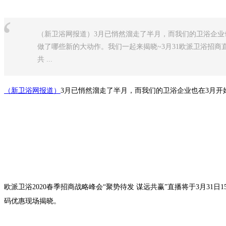
“
（新卫浴网报道）3月已悄然溜走了半月，而我们的卫浴企业
做了哪些新的大动作。我们一起来揭晓~3月31欧派卫浴招商直
共 ...
（新卫浴网报道）
3月已悄然溜走了半月，而我们的卫浴企业也在3月开
欧派卫浴2020春季招商战略峰会“聚势待发 谋远共赢”直播将于3月3
码优惠现场揭晓。