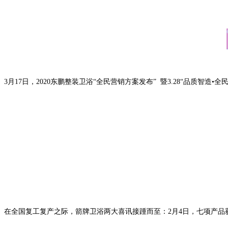
3月17日，2020东鹏整装卫浴“全民营销方案发布” 暨3.28“品质智造
在全国复工复产之际，箭牌卫浴两大喜讯接踵而至：2月4日，七项产品获20