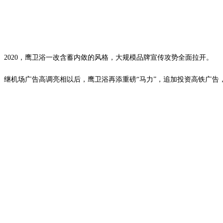
2020，鹰卫浴一改含蓄内敛的风格，大规模品牌宣传攻势全面拉开。
继机场广告高调亮相以后，鹰卫浴再添重磅“马力”，追加投资高铁广告