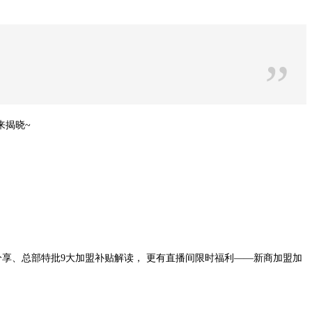
”
来揭晓~
秘籍分享、总部特批9大加盟补贴解读， 更有直播间限时福利——新商加盟加