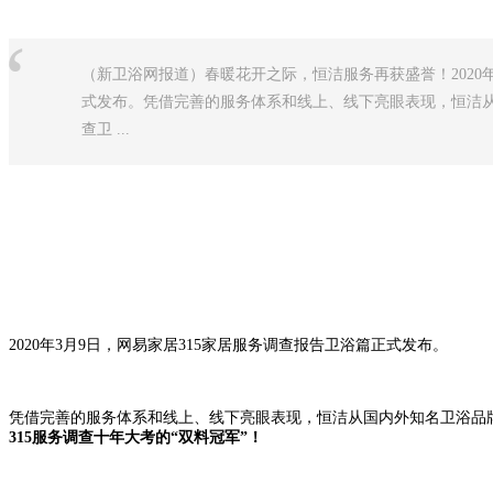
“
（新卫浴网报道）春暖花开之际，恒洁服务再获盛誉！2020年
式发布。凭借完善的服务体系和线上、线下亮眼表现，恒洁从国
查卫 ...
2020年3月9日，网易家居315家居服务调查报告卫浴篇正式发布。
凭借完善的服务体系和线上、线下亮眼表现，恒洁从国内外知名卫浴品牌中脱颖
315服务调查十年大考的“双料冠军”！