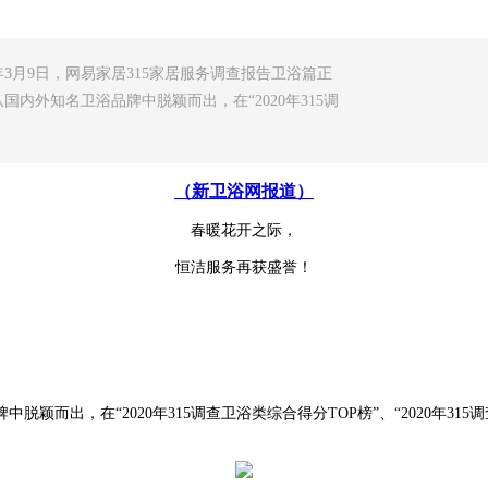
3月9日，网易家居315家居服务调查报告卫浴篇正
内外知名卫浴品牌中脱颖而出，在“2020年315调
（新卫浴网报道）
春暖花开之际，
恒洁服务再获盛誉！
而出，在“2020年315调查卫浴类综合得分TOP榜”、“2020年315