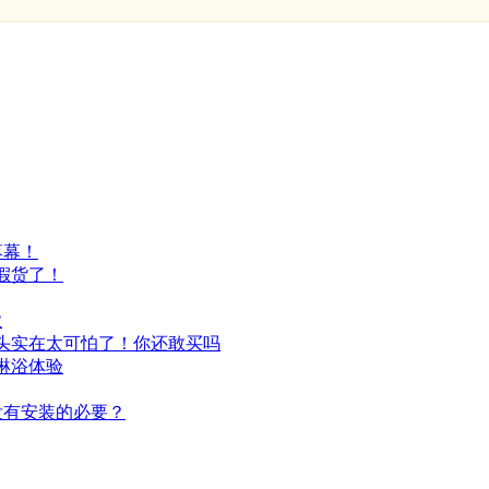
落幕！
假货了！
业
头实在太可怕了！你还敢买吗
淋浴体验
没有安装的必要？