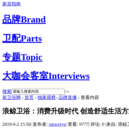
家居指南
品牌
Brand
卫配
Parts
专题
Topic
大咖会客室
Interviews
搜索
新卫浴网
›
首页
›
独家观察
›
品牌直播
›
查看内容
浪鲸卫浴：消费升级时代 创造舒适生活方
2019-9-2 15:50
|
发布者:
xinweiyu
|
查看:
9777
|
评论: 0
|
来自: 浪