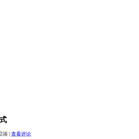
式
鲸卫浴
|
查看评论