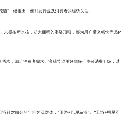
水疗花洒”一经推出，便引发行业及消费者的强势关注。
物台，六根按摩水柱，超大面积的淋浴顶喷，都为用户带来畅快产品体
者需求，满足消费者需求。浪鲸希望用好物好价质敬消费升级，以
卫浴
针对细分的年轻客源群体，
卫浴
+
巴厘岛游
”、“卫浴+
明星互
“