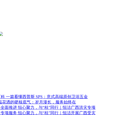
一篇看懂西普斯 SPS：意式高端原创卫浴五金
温花洒的硬核底气：岁月漫长，服务始终在
恒心聚力，与“桂”同行｜恒洁广西洪灾专项
恒心聚力，与“桂”同行｜恒洁开展广西受灾