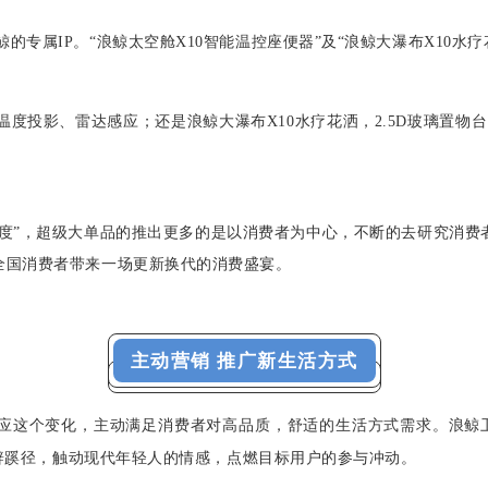
的专属IP。“浪鲸太空舱X10智能温控座便器”及“浪鲸大瀑布X10
温度投影、雷达感应；还是浪鲸大瀑布X10水疗花洒，2.5D玻璃置
高度”，超级大单品的推出更多的是以消费者为中心，不断的去研究消费
全国消费者带来一场更新换代的消费盛宴。
主动营销 推广新生活方式
应这个变化，主动满足消费者对高品质，舒适的生活方式需求。浪鲸
辟蹊径，触动现代年轻人的情感，点燃目标用户的参与冲动。