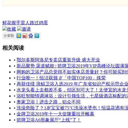
鲜花
握手
雷人
路过
鸡蛋
收藏
邀请
相关阅读
•
鄂尔多斯阿洛尼专卖店重装升级 盛大开业
•
新品聚势 渠道赋能 | 箭牌卫浴2019年VIP高峰论坛圆满
•
网购的卫浴产品总觉得不如实体店质量好？你可能买到
•
行业唯一！恒洁获颁 iF「中国TOP100」殊荣
•
再获佳绩 浪鲸卫浴入选2019 年广东省知识产权示范企
•
水龙头看上去都差不多，但区别可大了！太便宜的水龙
•
浴旺智能情调淋浴：设计引领生活，七星级酒店标配的
•
奥家卫浴丨进击之路，铝众不同
•
洗澡危险了？1岁宝宝被75°C洗澡水烫伤！恒温花洒有
•
金牌卫浴2019年十一大促隆重拉开帷幕
•
箭牌卫浴A6形象展厅“上线”了！