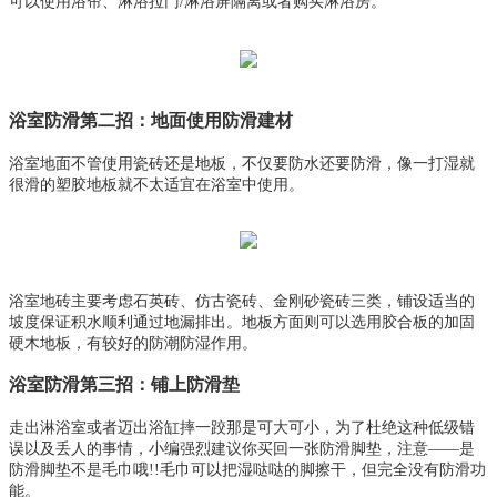
可以使用浴帘、淋浴拉门/淋浴屏隔离或者购买淋浴房。
浴室防滑第二招：地面使用防滑建材
浴室地面不管使用瓷砖还是地板，不仅要防水还要防滑，像一打湿就
很滑的塑胶地板就不太适宜在浴室中使用。
浴室地砖主要考虑石英砖、仿古瓷砖、金刚砂瓷砖三类，铺设适当的
坡度保证积水顺利通过地漏排出。地板方面则可以选用胶合板的加固
硬木地板，有较好的防潮防湿作用。
浴室防滑第三招：铺上防滑垫
走出淋浴室或者迈出浴缸摔一跤那是可大可小，为了杜绝这种低级错
误以及丢人的事情，小编强烈建议你买回一张防滑脚垫，注意——是
防滑脚垫不是毛巾哦!!毛巾可以把湿哒哒的脚擦干，但完全没有防滑功
能。