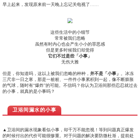
早上起来，发现原来前一天晚上忘记关电视了……
这些生活中的小细节
常常被我们忽略
虽然有时内心也会产生小小的罪恶感
但是更多时候我们却觉得
它们不过是些「小事」
无伤大雅
但是，你知道吗，这以上被我们忽略的种种，
并不是「小事」
。冰冻
三尺非一日之寒，那是一桩桩、一件件小事累积到一起，像不断膨胀
的气球，随时有“爆炸”的可能。不信吗？你认为卫浴间那些忍忍就过去
的小事，就真的是小事吗？
卫浴间漏水的小事
▲卫浴间的漏水现象看似小事，却千万不能忽视！等到问题真正爆发
的时候付出的代价可能很惨重。对于问题的解决要防微杜渐，提前处