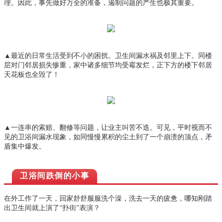
理。因此，事先做好万全的准备，遏制问题的产生也极其重要。
▲最近的日常生活受到不小的困扰。卫生间漏水祸及邻里上下。同楼
层对门邻居损失惨重，家中诸多细节均受霉发烂，正下方的楼下邻居
天花板也全毁了！
▲一连串的索赔、翻修等问题，让业主叫苦不迭。可见，平时视而不
见的卫浴间漏水现象，如同慢慢累积的尘土到了一个崩溃的顶点，矛
盾集中爆发。
卫浴间跌倒的小事
在外工作了一天，回家舒舒服服洗个澡，洗去一天的疲惫，哪知刚踏
出卫生间就上演了“扑街”表演？