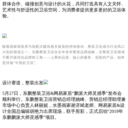
群体合作、碰撞创意与设计的火花，共同打造具有人文关怀、
艺术性与舒适性的卫浴空间，为消费者提供更多更好的卫浴体
验。
随着国家精装房与装配式建筑相关政策的持续推动，整装卫浴成为行业风口
火热的领域之一。东鹏整装卫浴自去年发布整装品牌战略，在整装卫浴领域
不断升级优化品牌铁三角
——上乘的品质、贴心的服务、创新的产品，始终
坚持做“中国好卫浴”。
设计赛道，整装出发
5月27日，东鹏整装卫浴&网易家居“鹏派大师灵感季”发布会
顺利举行。东鹏整装卫浴营销总经理姚峰、营销总经理助理兼
市场中心负责人林丽妮，水墨画家谢济斌老师、网易家居&设
计全国总编辑胡艳力出席现场，联手剪彩，正式启动“2019年
东鹏鹏派大师灵感季”项目。