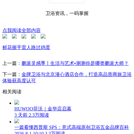
卫浴资讯，一码掌握
点我阅读全部内容
鲜花
握手
雷人
路过
鸡蛋
上一篇：
鹏派灵感季丨生活与艺术•测测你是哪类鹏派大师？
下一篇：
金牌卫浴与北京漫心酒店合作，打造高品质商旅卫浴
体验获高度认可
相关阅读
HUWOO菲沃｜金华店启幕
3 天前
2.3万阅读
一篇看懂西普斯 SPS：意式高端原创卫浴五金品牌百科
2026-8-1 10:10
3.3万阅读