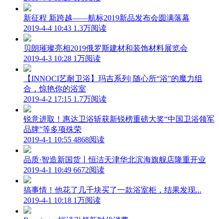
新征程 新跨越——航标2019新品发布会圆满落幕
2019-4-4 10:43
1.3万阅读
贝朗璀璨亮相2019俄罗斯建材和装饰材料展览会
2019-4-3 10:28
1万阅读
【INNOCI艺耐卫浴】玛吉系列| 随心所“浴”的魔力组
合，惊艳你的浴室
2019-4-2 17:15
1.7万阅读
锐意进取！惠达卫浴斩获新锐榜重磅大奖“中国卫浴领军
品牌”等多项殊荣
2019-4-1 10:55
4868阅读
品质·智造新国货丨恒洁天津华北滨海旗舰店隆重开业
2019-4-1 10:49
6672阅读
搞事情！他花了几千块买了一款浴室柜，结果发现...
2019-4-1 10:18
1万阅读