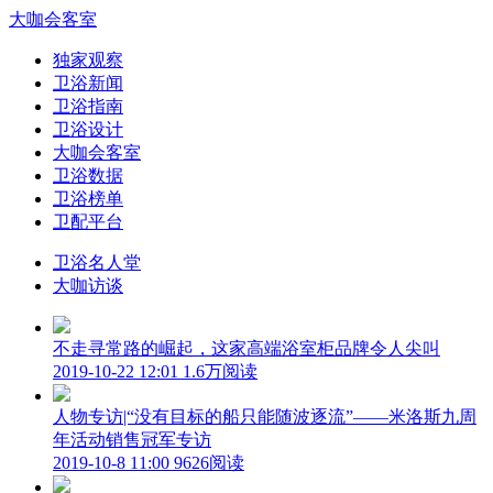
大咖会客室
独家观察
卫浴新闻
卫浴指南
卫浴设计
大咖会客室
卫浴数据
卫浴榜单
卫配平台
卫浴名人堂
大咖访谈
不走寻常路的崛起，这家高端浴室柜品牌令人尖叫
2019-10-22 12:01
1.6万阅读
人物专访|“没有目标的船只能随波逐流”——米洛斯九周
年活动销售冠军专访
2019-10-8 11:00
9626阅读