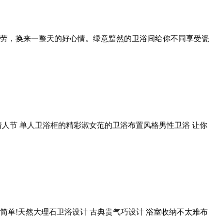
劳，换来一整天的好心情。绿意黯然的卫浴间给你不同享受瓷
人节 单人卫浴柜的精彩淑女范的卫浴布置风格男性卫浴 让你
简单!天然大理石卫浴设计 古典贵气巧设计 浴室收纳不太难布