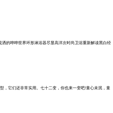
 花洒的哗哗世界环形淋浴器尽显高洋次时尚卫浴重新解读黑白经
型，它们还非常实用。七十二变，你也来一变吧!童心未泯，童