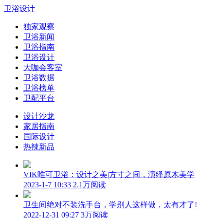
卫浴设计
独家观察
卫浴新闻
卫浴指南
卫浴设计
大咖会客室
卫浴数据
卫浴榜单
卫配平台
设计沙龙
家居指南
国际设计
热辣新品
VIK唯可卫浴：设计之美|方寸之间，演绎原木美学
2023-1-7 10:33
2.1万阅读
卫生间绝对不装洗手台，学别人这样做，太有才了!
2022-12-31 09:27
3万阅读