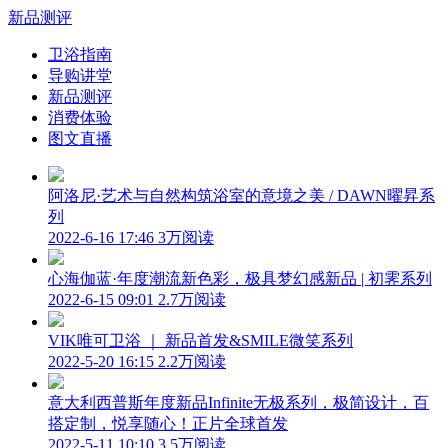
新品测评
卫浴指南
导购讲堂
新品测评
消费体验
图文直播
阿洛尼·艺术与自然构筑浴室的意境之美 / DAWN曜昇系
列
2022-6-16 17:46
3万阅读
心海伽蓝·年度潮流新色彩，极具梦幻感新品 | 初霁系列
2022-6-15 09:01
2.7万阅读
VIK唯可卫浴 ｜ 新品首发&SMILE微笑系列
2022-5-20 16:15
2.2万阅读
意大利西普斯年度新品Infinite无极系列，极简设计，百
搭定制，悦享随心！正片全球首发
2022-5-11 10:10
3.5万阅读