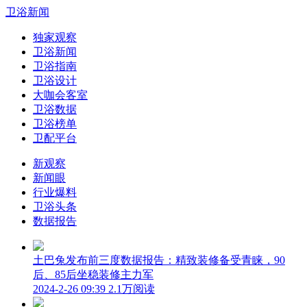
卫浴新闻
独家观察
卫浴新闻
卫浴指南
卫浴设计
大咖会客室
卫浴数据
卫浴榜单
卫配平台
新观察
新闻眼
行业爆料
卫浴头条
数据报告
土巴兔发布前三度数据报告：精致装修备受青睐，90
后、85后坐稳装修主力军
2024-2-26 09:39
2.1万阅读