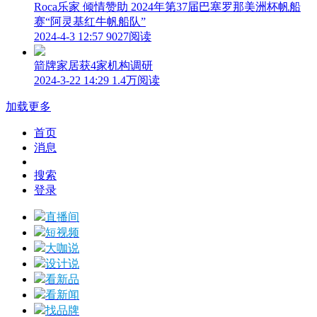
Roca乐家 倾情赞助 2024年第37届巴塞罗那美洲杯帆船
赛“阿灵基红牛帆船队”
2024-4-3 12:57
9027阅读
箭牌家居获4家机构调研
2024-3-22 14:29
1.4万阅读
加载更多
首页
消息
搜索
登录
直播间
短视频
大咖说
设计说
看新品
看新闻
找品牌