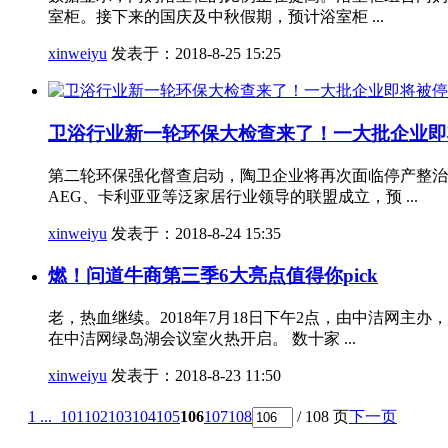
室柜。接下来的国庆及中秋假期，预计浴室柜 ...
xinweiyu
发表于：2018-8-25 15:25
卫浴行业新一轮环保大检查来了！一大批企业即
第二轮环保强化督查启动，陶卫企业将再次面临停产整治
AEG、卡利亚亚等泛家居行业领导的联盟成立，预 ...
xinweiyu
发表于：2018-8-24 15:35
燃！问道牛商第三季6大亮点值得你pick
老，热血继续。2018年7月18日下午2点，由中洁网主
在中洁网绿岛湖会议室火热开启。 数十家 ...
xinweiyu
发表于：2018-8-23 11:50
1 ...
101
102
103
104
105
106
107
108
/ 108 页
下一页