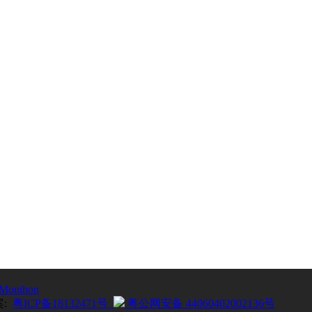
Monihon
案:
粤ICP备18132471号
粤公网安备 44060402002136号