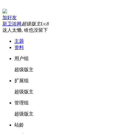
加好友
新卫浴网
超级版主
Lv.8
这人太懒, 啥也没留下
主题
资料
用户组
超级版主
扩展组
超级版主
管理组
超级版主
站龄