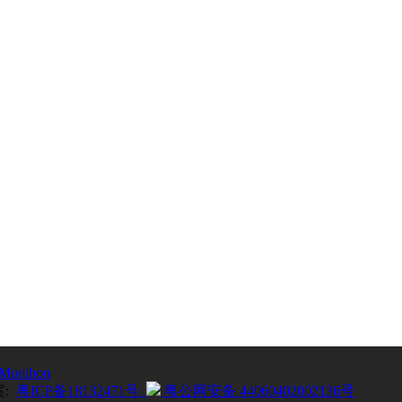
Monihon
案:
粤ICP备18132471号
粤公网安备 44060402002136号