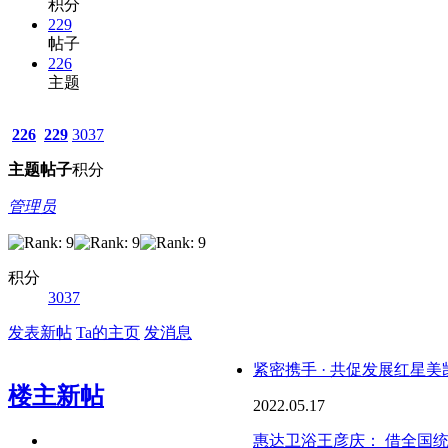
积分
229
帖子
226
主题
226
229
3037
主题
帖子
积分
管理员
积分
3037
发表新帖
Ta的主页
发消息
紧密携手 · 共促发展红星
楼主新帖
2022.05.17
惠达卫浴王彦庆： 借全国