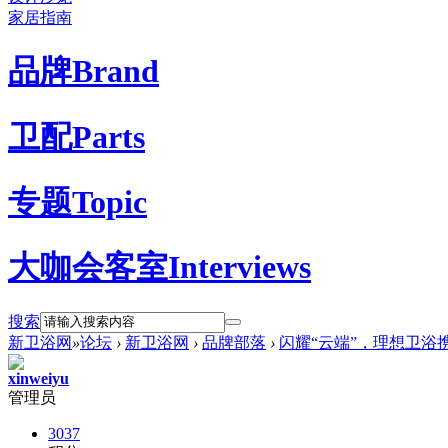
家居指南
品牌
Brand
卫配
Parts
专题
Topic
大咖会客室
Interviews
搜索
新卫浴网
»
论坛
›
新卫浴网
›
品牌部落
›
闪耀“云端”，理想卫浴
xinweiyu
管理员
3037