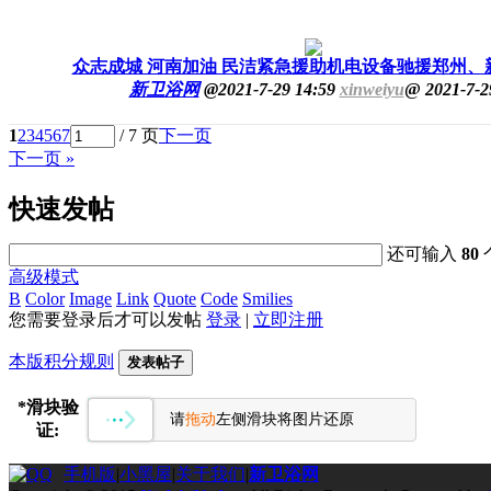
众志成城 河南加油 民洁紧急援助机电设备驰援郑州、
新卫浴网
@
2021-7-29 14:59
xinweiyu
@
2021-7-2
1
2
3
4
5
6
7
/ 7 页
下一页
下一页 »
快速发帖
还可输入
80
高级模式
B
Color
Image
Link
Quote
Code
Smilies
您需要登录后才可以发帖
登录
|
立即注册
本版积分规则
发表帖子
*
滑块验
请
拖动
左侧滑块将图片还原
证:
手机版
|
小黑屋
|
关于我们
|
新卫浴网