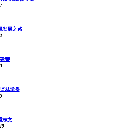
7
量发展之路
4
黄建荣
9
总监林学舟
9
潘志文
28