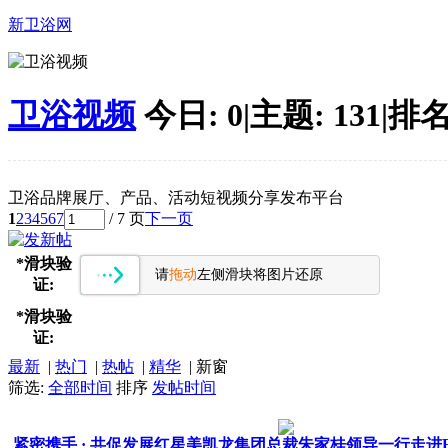
新卫浴网
卫浴视频
今日:
0
|
主题:
131
|
排名
卫浴品牌展厅、产品、活动短视频分享发布平台
1
2
3
4
5
6
7
/ 7 页
下一页
*
滑块验
请
拖动
左侧滑块将图片还原
证:
*
滑块验
证:
最新
|
热门
|
热帖
|
精华
|
新窗
筛选:
全部时间
排序
发帖时间
紧密携手 · 共促发展红星美凯龙集团总裁朱家桂领导一行走进F