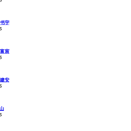
5
邓书宇
5
叶富宸
5
王建安
5
山
5