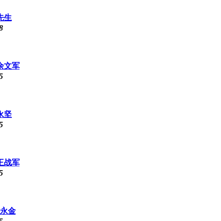
先生
8
余文军
5
永坚
5
王战军
5
许永金