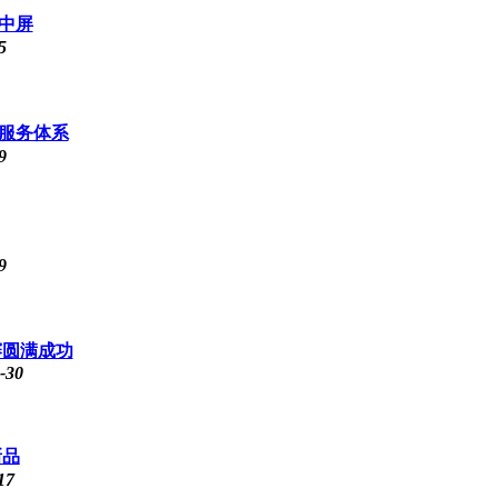
中屏
5
服务体系
9
9
赛圆满成功
-30
新品
17